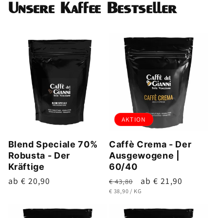
Unsere Kaffee Bestseller
AKTION
Blend Speciale 70%
Caffè Crema - Der
Robusta - Der
Ausgewogene |
Kräftige
60/40
Normaler
ab € 20,90
Normaler
Verkaufspreis
ab € 21,90
€ 43,80
GRUNDPREIS
PRO
Preis
Preis
€ 38,90
/
KG