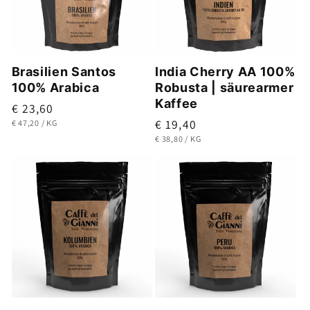
Brasilien Santos
India Cherry AA 100%
100% Arabica
Robusta | säurearmer
Kaffee
Normaler
€ 23,60
Normaler
€ 19,40
GRUNDPREIS
PRO
Preis
€ 47,20
/
KG
GRUNDPREIS
PRO
Preis
€ 38,80
/
KG