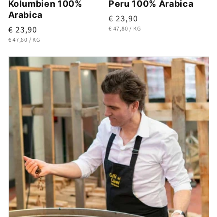
Kolumbien 100%
Peru 100% Arabica
Arabica
Normaler
€ 23,90
Normaler
€ 23,90
GRUNDPREIS
PRO
Preis
€ 47,80
/
KG
GRUNDPREIS
PRO
Preis
€ 47,80
/
KG