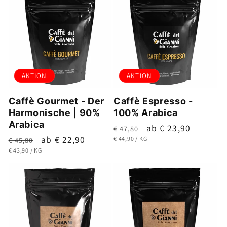
AKTION
AKTION
Caffè Gourmet - Der
Caffè Espresso -
Harmonische | 90%
100% Arabica
Arabica
Normaler
Verkaufspreis
ab € 23,90
€ 47,80
Normaler
Verkaufspreis
ab € 22,90
GRUNDPREIS
PRO
Preis
€ 44,90
/
KG
€ 45,80
GRUNDPREIS
PRO
Preis
€ 43,90
/
KG