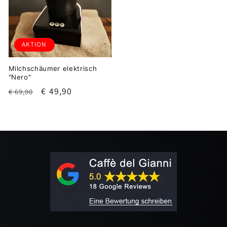
AKTION
Milchschäumer elektrisch
"Nero"
Normaler
Verkaufspreis
€ 49,90
€ 69,90
Preis