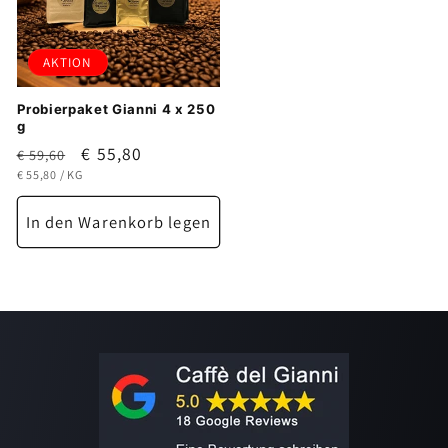
AKTION
Probierpaket Gianni 4 x 250
g
Normaler
Verkaufspreis
€ 55,80
€ 59,60
GRUNDPREIS
PRO
Preis
€ 55,80
/
KG
In den Warenkorb legen