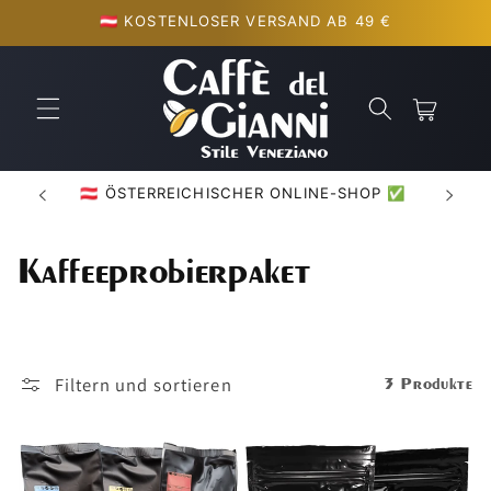
Direkt
🇦🇹 KOSTENLOSER VERSAND AB 49 €
zum
Inhalt
Warenkorb
🇦🇹 ÖSTERREICHISCHER ONLINE-SHOP ✅
K
Kaffeeprobierpaket
a
t
Filtern und sortieren
3 Produkte
e
g