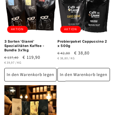
o
r
i
AKTION
AKTION
e
3 Sorten 'Gianni'
Probierpaket Cappuccino 2
:
Spezialitäten Kaffee -
x 500g
Bundle 3x1kg
Normaler
Verkaufspreis
€ 38,80
€ 42,80
Normaler
Verkaufspreis
€ 119,90
€ 137,40
GRUNDPREIS
PRO
Preis
€ 38,80
/
KG
GRUNDPREIS
PRO
Preis
€ 39,97
/
KG
In den Warenkorb legen
In den Warenkorb legen